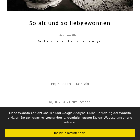
So alt und so liebgewonnen
Aus dem Album
Das Haus meiner Eltern - Erinnerungen
Impressum
Kontakt
© Juli 2026 - Heiko Symann
Diese Website benutzt Cookies und Google Analyics. Durch Benutzung der Website
erklären Sie sich damit einverstanden, andernfalls müssen Sie die Website umgehend
verlassen.
Ich bin einverstanden!