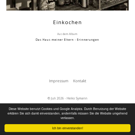
Einkochen
Aus dem Album
Das Haus meiner Eltern - Erinnerungen
Impressum
Kontakt
© Juli 2026 - Heiko Symann
Diese Website benutzt Cookies und Google Analyics. Durch Benutzung der Website
erklären Sie sich damit einverstanden, andernfalls müssen Sie die Website umgehend
verlassen.
Ich bin einverstanden!