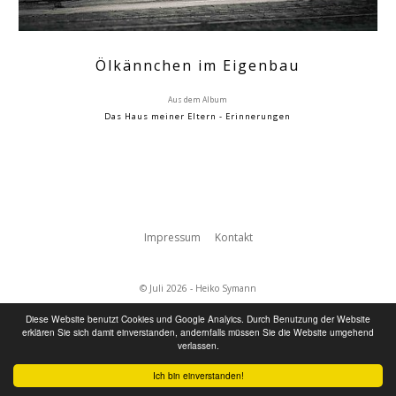
Ölkännchen im Eigenbau
Aus dem Album
Das Haus meiner Eltern - Erinnerungen
Impressum
Kontakt
© Juli 2026 - Heiko Symann
Diese Website benutzt Cookies und Google Analyics. Durch Benutzung der Website
erklären Sie sich damit einverstanden, andernfalls müssen Sie die Website umgehend
verlassen.
Ich bin einverstanden!