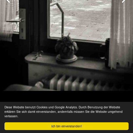
Diese Website benutzt Cookies und Google Analyics. Durch Benutzung der Website
erklären Sie sich damit einverstanden, andernfalls müssen Sie die Website umgehend
verlassen.
Heiko Symann
/
Das Haus meiner Eltern - Erinnerungen
/ 25 von
28
Ich bin einverstanden!
Bildunterschrift anzeigen