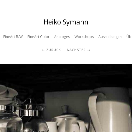
Heiko Symann
FineArt B/W
FineArt Color
Analoges
Workshops
Ausstellungen
Üb
ZURÜCK
NÄCHSTER